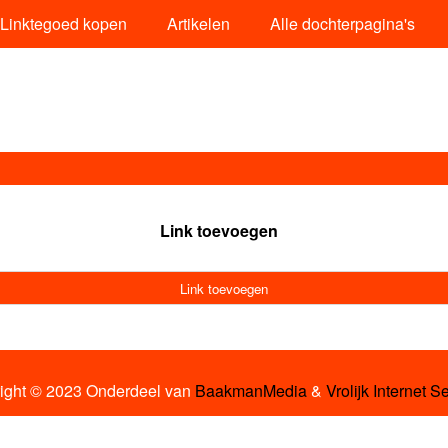
Linktegoed kopen
Artikelen
Alle dochterpagina's
Link toevoegen
Link toevoegen
ight © 2023 Onderdeel van
BaakmanMedia
&
Vrolijk Internet S